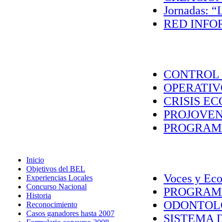
Jornadas: “L
RED INFOR
CONTROL 
OPERATIVO
CRISIS EC
PROJOVEN
PROGRAMA
Inicio
Objetivos del BEL
Voces y Ecos
Experiencias Locales
Concurso Nacional
PROGRAMA
Historia
ODONTOLO
Reconocimiento
Casos ganadores hasta 2007
SISTEMA D