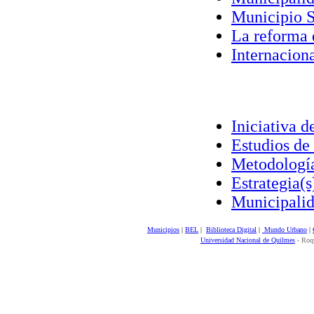
Municipio Sa
La reforma d
Internaciona
Iniciativa d
Estudios de 
Metodología 
Estrategia(s
Municipalid
Municipios
|
BEL
|
Biblioteca Digital
|
Mundo Urbano
|
Universidad Nacional de Quilmes
- Roqu