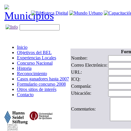
Inicio
Form
Objetivos del BEL
Experiencias Locales
Nombre:
Concurso Nacional
Correo Electrónico:
Historia
URL:
Reconocimiento
Casos ganadores hasta 2007
ICQ:
Formulario concurso 2008
Companía:
Otros sitios de interés
Ubicación:
Contacto
Comentarios: