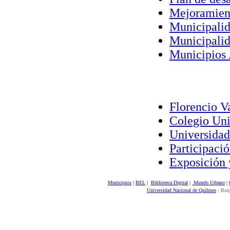
Mejoramiento
Municipalida
Municipalid
Municipios 
Florencio Va
Colegio Univ
Universidad
Participació
Exposición y
Municipios
|
BEL
|
Biblioteca Digital
|
Mundo Urbano
|
Universidad Nacional de Quilmes
- Roqu