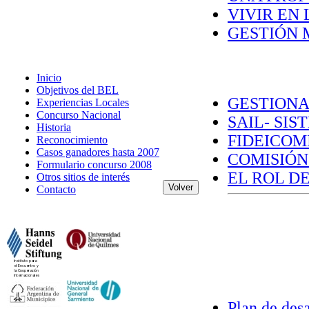
VIVIR EN 
GESTIÓN M
Inicio
Objetivos del BEL
GESTION
Experiencias Locales
Concurso Nacional
SAIL- SIS
Historia
FIDEICOMI
Reconocimiento
Casos ganadores hasta 2007
COMISIÓN
Formulario concurso 2008
EL ROL DE
Otros sitios de interés
Contacto
Plan de desa