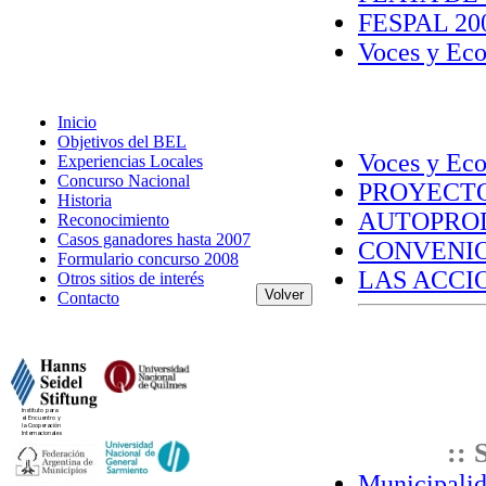
FESPAL 200
Voces y Ecos
Inicio
Objetivos del BEL
Voces y Ecos
Experiencias Locales
Concurso Nacional
PROYECTO
Historia
AUTOPROD
Reconocimiento
Casos ganadores hasta 2007
CONVENIO
Formulario concurso 2008
LAS ACCIO
Otros sitios de interés
Contacto
:: 
Municipalid